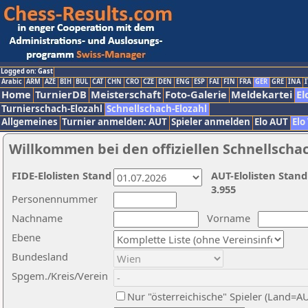
Logged on: Gast
Arabic
ARM
AZE
BIH
BUL
CAT
CHN
CRO
CZE
DEN
ENG
ESP
FAI
FIN
FRA
GER
GRE
INA
I
Home
TurnierDB
Meisterschaft
Foto-Galerie
Meldekartei
El
Turnierschach-Elozahl
Schnellschach-Elozahl
Allgemeines
Turnier anmelden: AUT
Spieler anmelden
Elo AUT
Elo
Willkommen bei den offiziellen Schnellscha
FIDE-Elolisten Stand
AUT-Elolisten Stand
3.955
Personennummer
Nachname
Vorname
Ebene
Bundesland
Spgem./Kreis/Verein
Nur "österreichische" Spieler (Land=A