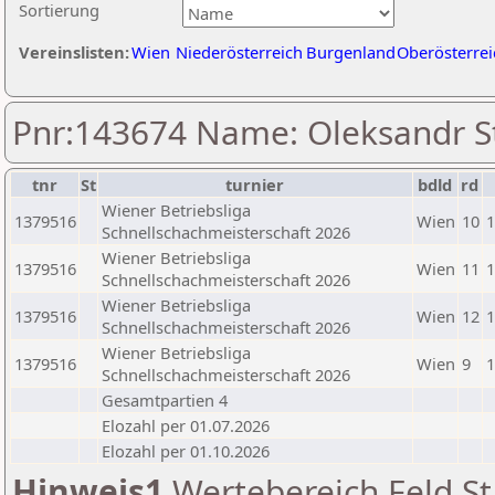
Sortierung
Vereinslisten:
Wien
Niederösterreich
Burgenland
Oberösterrei
Pnr:143674 Name: Oleksandr S
tnr
St
turnier
bdld
rd
Wiener Betriebsliga
1379516
Wien
10
1
Schnellschachmeisterschaft 2026
Wiener Betriebsliga
1379516
Wien
11
1
Schnellschachmeisterschaft 2026
Wiener Betriebsliga
1379516
Wien
12
1
Schnellschachmeisterschaft 2026
Wiener Betriebsliga
1379516
Wien
9
1
Schnellschachmeisterschaft 2026
Gesamtpartien 4
Elozahl per 01.07.2026
Elozahl per 01.10.2026
Hinweis1
Wertebereich Feld St 