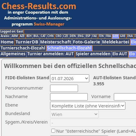
Logged on: Gast
Arabic
ARM
AZE
BIH
BUL
CAT
CHN
CRO
CZE
DEN
ENG
ESP
FAI
FIN
FRA
GER
GRE
INA
I
Home
TurnierDB
Meisterschaft
Foto-Galerie
Meldekartei
El
Turnierschach-Elozahl
Schnellschach-Elozahl
Allgemeines
Turnier anmelden: AUT
Spieler anmelden
Elo AUT
Elo
Willkommen bei den offiziellen Schnellscha
FIDE-Elolisten Stand
AUT-Elolisten Stand
3.955
Personennummer
Nachname
Vorname
Ebene
Bundesland
Spgem./Kreis/Verein
Nur "österreichische" Spieler (Land=A