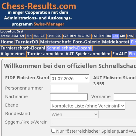
Logged on: Gast
Arabic
ARM
AZE
BIH
BUL
CAT
CHN
CRO
CZE
DEN
ENG
ESP
FAI
FIN
FRA
GER
GRE
INA
I
Home
TurnierDB
Meisterschaft
Foto-Galerie
Meldekartei
El
Turnierschach-Elozahl
Schnellschach-Elozahl
Allgemeines
Turnier anmelden: AUT
Spieler anmelden
Elo AUT
Elo
Willkommen bei den offiziellen Schnellscha
FIDE-Elolisten Stand
AUT-Elolisten Stand
3.955
Personennummer
Nachname
Vorname
Ebene
Bundesland
Spgem./Kreis/Verein
Nur "österreichische" Spieler (Land=A