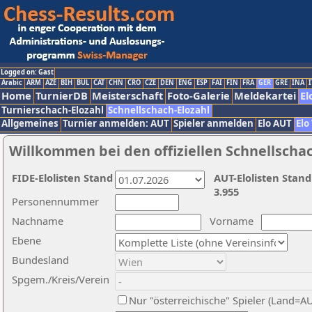
Logged on: Gast
Arabic
ARM
AZE
BIH
BUL
CAT
CHN
CRO
CZE
DEN
ENG
ESP
FAI
FIN
FRA
GER
GRE
INA
I
Home
TurnierDB
Meisterschaft
Foto-Galerie
Meldekartei
El
Turnierschach-Elozahl
Schnellschach-Elozahl
Allgemeines
Turnier anmelden: AUT
Spieler anmelden
Elo AUT
Elo
Willkommen bei den offiziellen Schnellscha
FIDE-Elolisten Stand
AUT-Elolisten Stand
3.955
Personennummer
Nachname
Vorname
Ebene
Bundesland
Spgem./Kreis/Verein
Nur "österreichische" Spieler (Land=A