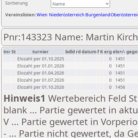
Sortierung
Vereinslisten:
Wien
Niederösterreich
Burgenland
Oberösterrei
Pnr:143323 Name: Martin Kirc
tnr
St
turnier
bdld
rd
datum
f
K
erg
elo+/-
gegn
Elozahl per 01.10.2025
0
1451
Elozahl per 01.01.2026
0
1451
Elozahl per 01.04.2026
0
1451
Elozahl per 01.07.2026
0
1451
Elozahl per 01.10.2026
0
1456
Hinweis1
Wertebereich Feld St 
blank ... Partie gewertet in akt
V ... Partie gewertet in Vorperi
- ... Partie nicht gewertet, da 