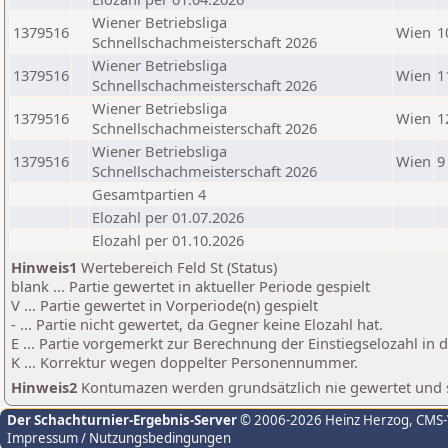
Wiener Betriebsliga
1379516
Wien
1
Schnellschachmeisterschaft 2026
Wiener Betriebsliga
1379516
Wien
1
Schnellschachmeisterschaft 2026
Wiener Betriebsliga
1379516
Wien
1
Schnellschachmeisterschaft 2026
Wiener Betriebsliga
1379516
Wien
9
Schnellschachmeisterschaft 2026
Gesamtpartien 4
Elozahl per 01.07.2026
Elozahl per 01.10.2026
Hinweis1
Wertebereich Feld St (Status)
blank ... Partie gewertet in aktueller Periode gespielt
V ... Partie gewertet in Vorperiode(n) gespielt
- ... Partie nicht gewertet, da Gegner keine Elozahl hat.
E ... Partie vorgemerkt zur Berechnung der Einstiegselozahl in
K ... Korrektur wegen doppelter Personennummer.
Hinweis2
Kontumazen werden grundsätzlich nie gewertet und sin
Der Schachturnier-Ergebnis-Server
© 2006-2026 Heinz Herzog
, CMS
Impressum / Nutzungsbedingungen