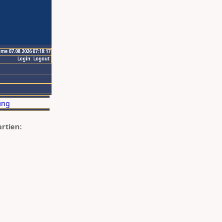
ime 07.08.2026 07:18:17
Login
Logout
artien: