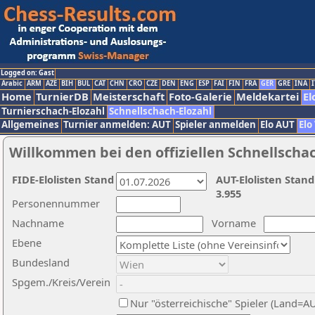
Logged on: Gast
Arabic
ARM
AZE
BIH
BUL
CAT
CHN
CRO
CZE
DEN
ENG
ESP
FAI
FIN
FRA
GER
GRE
INA
I
Home
TurnierDB
Meisterschaft
Foto-Galerie
Meldekartei
El
Turnierschach-Elozahl
Schnellschach-Elozahl
Allgemeines
Turnier anmelden: AUT
Spieler anmelden
Elo AUT
Elo
Willkommen bei den offiziellen Schnellscha
FIDE-Elolisten Stand
AUT-Elolisten Stand
3.955
Personennummer
Nachname
Vorname
Ebene
Bundesland
Spgem./Kreis/Verein
Nur "österreichische" Spieler (Land=A