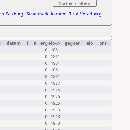
ch
Salzburg
Steiermark
Kärnten
Tirol
Vorarlberg
d
datum
f
K
erg
elo+/-
gegner
elo
pnr
0
1861
0
1861
0
1861
0
1861
0
1861
0
1887
0
1925
0
1925
0
1925
0
1913
0
1913
0
1913
0
1924