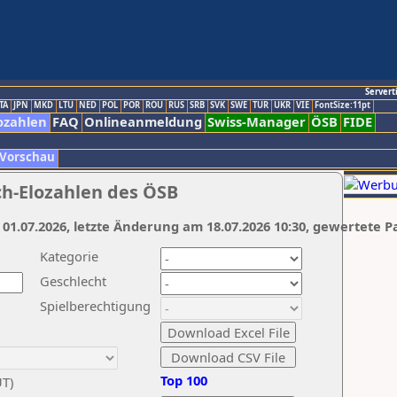
Servert
TA
JPN
MKD
LTU
NED
POL
POR
ROU
RUS
SRB
SVK
SWE
TUR
UKR
VIE
FontSize:11pt
ozahlen
FAQ
Onlineanmeldung
Swiss-Manager
ÖSB
FIDE
 Vorschau
ch-Elozahlen des ÖSB
 01.07.2026, letzte Änderung am 18.07.2026 10:30, gewertete P
Kategorie
Geschlecht
Spielberechtigung
Top 100
UT)