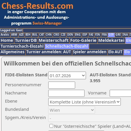
Logged on: Gast
Arabic
ARM
AZE
BIH
BUL
CAT
CHN
CRO
CZE
DEN
ENG
ESP
FAI
FIN
FRA
GER
GRE
INA
I
Home
TurnierDB
Meisterschaft
Foto-Galerie
Meldekartei
El
Turnierschach-Elozahl
Schnellschach-Elozahl
Allgemeines
Turnier anmelden: AUT
Spieler anmelden
Elo AUT
Elo
Willkommen bei den offiziellen Schnellscha
FIDE-Elolisten Stand
AUT-Elolisten Stand
3.955
Personennummer
Nachname
Vorname
Ebene
Bundesland
Spgem./Kreis/Verein
Nur "österreichische" Spieler (Land=A