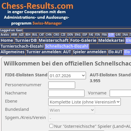
Logged on: Gast
Arabic
ARM
AZE
BIH
BUL
CAT
CHN
CRO
CZE
DEN
ENG
ESP
FAI
FIN
FRA
GER
GRE
INA
I
Home
TurnierDB
Meisterschaft
Foto-Galerie
Meldekartei
El
Turnierschach-Elozahl
Schnellschach-Elozahl
Allgemeines
Turnier anmelden: AUT
Spieler anmelden
Elo AUT
Elo
Willkommen bei den offiziellen Schnellscha
FIDE-Elolisten Stand
AUT-Elolisten Stand
3.955
Personennummer
Nachname
Vorname
Ebene
Bundesland
Spgem./Kreis/Verein
Nur "österreichische" Spieler (Land=A