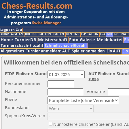
Logged on: Gast
Arabic
ARM
AZE
BIH
BUL
CAT
CHN
CRO
CZE
DEN
ENG
ESP
FAI
FIN
FRA
GER
GRE
INA
I
Home
TurnierDB
Meisterschaft
Foto-Galerie
Meldekartei
El
Turnierschach-Elozahl
Schnellschach-Elozahl
Allgemeines
Turnier anmelden: AUT
Spieler anmelden
Elo AUT
Elo
Willkommen bei den offiziellen Schnellscha
FIDE-Elolisten Stand
AUT-Elolisten Stand
3.955
Personennummer
Nachname
Vorname
Ebene
Bundesland
Spgem./Kreis/Verein
Nur "österreichische" Spieler (Land=A