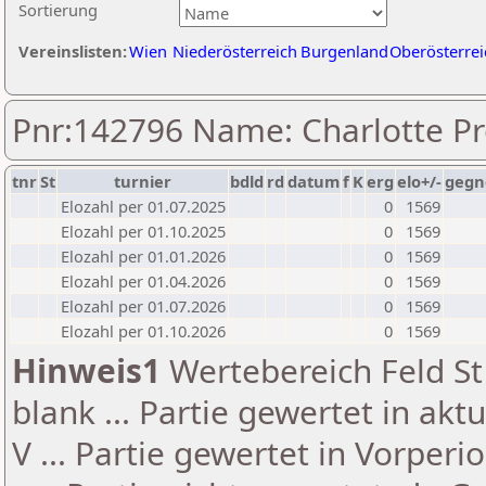
Sortierung
Vereinslisten:
Wien
Niederösterreich
Burgenland
Oberösterrei
Pnr:142796 Name: Charlotte P
tnr
St
turnier
bdld
rd
datum
f
K
erg
elo+/-
gegn
Elozahl per 01.07.2025
0
1569
Elozahl per 01.10.2025
0
1569
Elozahl per 01.01.2026
0
1569
Elozahl per 01.04.2026
0
1569
Elozahl per 01.07.2026
0
1569
Elozahl per 01.10.2026
0
1569
Hinweis1
Wertebereich Feld St 
blank ... Partie gewertet in akt
V ... Partie gewertet in Vorperi