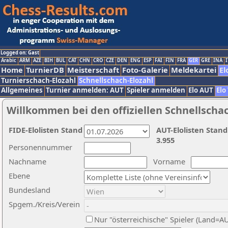
Logged on: Gast
Arabic
ARM
AZE
BIH
BUL
CAT
CHN
CRO
CZE
DEN
ENG
ESP
FAI
FIN
FRA
GER
GRE
INA
I
Home
TurnierDB
Meisterschaft
Foto-Galerie
Meldekartei
El
Turnierschach-Elozahl
Schnellschach-Elozahl
Allgemeines
Turnier anmelden: AUT
Spieler anmelden
Elo AUT
Elo
Willkommen bei den offiziellen Schnellscha
FIDE-Elolisten Stand
AUT-Elolisten Stand
3.955
Personennummer
Nachname
Vorname
Ebene
Bundesland
Spgem./Kreis/Verein
Nur "österreichische" Spieler (Land=A