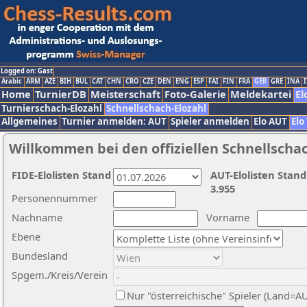
Logged on: Gast
Arabic
ARM
AZE
BIH
BUL
CAT
CHN
CRO
CZE
DEN
ENG
ESP
FAI
FIN
FRA
GER
GRE
INA
I
Home
TurnierDB
Meisterschaft
Foto-Galerie
Meldekartei
El
Turnierschach-Elozahl
Schnellschach-Elozahl
Allgemeines
Turnier anmelden: AUT
Spieler anmelden
Elo AUT
Elo
Willkommen bei den offiziellen Schnellscha
FIDE-Elolisten Stand
AUT-Elolisten Stand
3.955
Personennummer
Nachname
Vorname
Ebene
Bundesland
Spgem./Kreis/Verein
Nur "österreichische" Spieler (Land=A