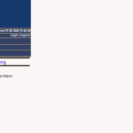
ime 07.08.2026 15:42:44
Login
Logout
artien: