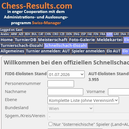
Logged on: Gast
Arabic
ARM
AZE
BIH
BUL
CAT
CHN
CRO
CZE
DEN
ENG
ESP
FAI
FIN
FRA
GER
GRE
INA
I
Home
TurnierDB
Meisterschaft
Foto-Galerie
Meldekartei
El
Turnierschach-Elozahl
Schnellschach-Elozahl
Allgemeines
Turnier anmelden: AUT
Spieler anmelden
Elo AUT
Elo
Willkommen bei den offiziellen Schnellscha
FIDE-Elolisten Stand
AUT-Elolisten Stand
3.955
Personennummer
Nachname
Vorname
Ebene
Bundesland
Spgem./Kreis/Verein
Nur "österreichische" Spieler (Land=A