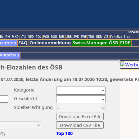
Servert
TA
JPN
MKD
LTU
NED
POL
POR
ROU
RUS
SRB
SVK
SWE
TUR
UKR
VIE
FontSize:11pt
ozahlen
FAQ
Onlineanmeldung
Swiss-Manager
ÖSB
FIDE
 Vorschau
ch-Elozahlen des ÖSB
 01.07.2026, letzte Änderung am 18.07.2026 10:30, gewertete P
Kategorie
Geschlecht
Spielberechtigung
Top 100
UT)