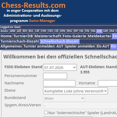
Logged on: Gast
Arabic
ARM
AZE
BIH
BUL
CAT
CHN
CRO
CZE
DEN
ENG
ESP
FAI
FIN
FRA
GER
GRE
INA
I
Home
TurnierDB
Meisterschaft
Foto-Galerie
Meldekartei
El
Turnierschach-Elozahl
Schnellschach-Elozahl
Allgemeines
Turnier anmelden: AUT
Spieler anmelden
Elo AUT
Elo
Willkommen bei den offiziellen Schnellscha
FIDE-Elolisten Stand
AUT-Elolisten Stand
3.955
Personennummer
Nachname
Vorname
Ebene
Bundesland
Spgem./Kreis/Verein
Nur "österreichische" Spieler (Land=A