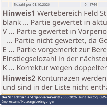
Elozahl per 01.10.2026
0
1744
Hinweis1
Wertebereich Feld St 
blank ... Partie gewertet in akt
V ... Partie gewertet in Vorperi
- ... Partie nicht gewertet, da 
E ... Partie vorgemerkt zur Be
Einstiegselozahl in der nächst
K ... Korrektur wegen doppelt
Hinweis2
Kontumazen werden g
und sind in der Liste nicht enth
Der Schachturnier-Ergebnis-Server
© 2006-2026 Heinz Herzog
, CMS
Impressum / Nutzungsbedingungen