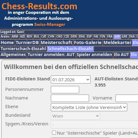
Logged on: Gast
Arabic
ARM
AZE
BIH
BUL
CAT
CHN
CRO
CZE
DEN
ENG
ESP
FAI
FIN
FRA
GER
GRE
INA
I
Home
TurnierDB
Meisterschaft
Foto-Galerie
Meldekartei
El
Turnierschach-Elozahl
Schnellschach-Elozahl
Allgemeines
Turnier anmelden: AUT
Spieler anmelden
Elo AUT
Elo
Willkommen bei den offiziellen Schnellscha
FIDE-Elolisten Stand
AUT-Elolisten Stand
3.955
Personennummer
Nachname
Vorname
Ebene
Bundesland
Spgem./Kreis/Verein
Nur "österreichische" Spieler (Land=A