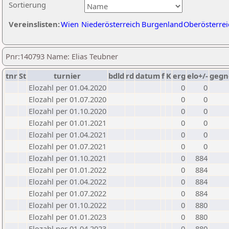
Sortierung
Vereinslisten:
Wien
Niederösterreich
Burgenland
Oberösterrei
Pnr:140793 Name: Elias Teubner
tnr
St
turnier
bdld
rd
datum
f
K
erg
elo+/-
gegn
Elozahl per 01.04.2020
0
0
Elozahl per 01.07.2020
0
0
Elozahl per 01.10.2020
0
0
Elozahl per 01.01.2021
0
0
Elozahl per 01.04.2021
0
0
Elozahl per 01.07.2021
0
0
Elozahl per 01.10.2021
0
884
Elozahl per 01.01.2022
0
884
Elozahl per 01.04.2022
0
884
Elozahl per 01.07.2022
0
884
Elozahl per 01.10.2022
0
880
Elozahl per 01.01.2023
0
880
Elozahl per 01.04.2023
0
880