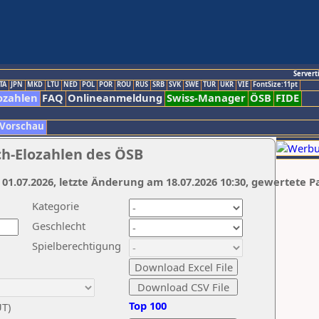
Servert
TA
JPN
MKD
LTU
NED
POL
POR
ROU
RUS
SRB
SVK
SWE
TUR
UKR
VIE
FontSize:11pt
ozahlen
FAQ
Onlineanmeldung
Swiss-Manager
ÖSB
FIDE
 Vorschau
ch-Elozahlen des ÖSB
 01.07.2026, letzte Änderung am 18.07.2026 10:30, gewertete P
Kategorie
Geschlecht
Spielberechtigung
Top 100
UT)