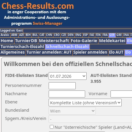
Logged on: Gast
Arabic
ARM
AZE
BIH
BUL
CAT
CHN
CRO
CZE
DEN
ENG
ESP
FAI
FIN
FRA
GER
GRE
INA
I
Home
TurnierDB
Meisterschaft
Foto-Galerie
Meldekartei
El
Turnierschach-Elozahl
Schnellschach-Elozahl
Allgemeines
Turnier anmelden: AUT
Spieler anmelden
Elo AUT
Elo
Willkommen bei den offiziellen Schnellscha
FIDE-Elolisten Stand
AUT-Elolisten Stand
3.955
Personennummer
Nachname
Vorname
Ebene
Bundesland
Spgem./Kreis/Verein
Nur "österreichische" Spieler (Land=A