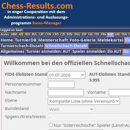
Logged on: Gast
Arabic
ARM
AZE
BIH
BUL
CAT
CHN
CRO
CZE
DEN
ENG
ESP
FAI
FIN
FRA
GER
GRE
INA
I
Home
TurnierDB
Meisterschaft
Foto-Galerie
Meldekartei
El
Turnierschach-Elozahl
Schnellschach-Elozahl
Allgemeines
Turnier anmelden: AUT
Spieler anmelden
Elo AUT
Elo
Willkommen bei den offiziellen Schnellscha
FIDE-Elolisten Stand
AUT-Elolisten Stand
3.955
Personennummer
Nachname
Vorname
Ebene
Bundesland
Spgem./Kreis/Verein
Nur "österreichische" Spieler (Land=A