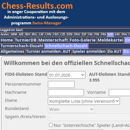
Logged on: Gast
Arabic
ARM
AZE
BIH
BUL
CAT
CHN
CRO
CZE
DEN
ENG
ESP
FAI
FIN
FRA
GER
GRE
INA
I
Home
TurnierDB
Meisterschaft
Foto-Galerie
Meldekartei
El
Turnierschach-Elozahl
Schnellschach-Elozahl
Allgemeines
Turnier anmelden: AUT
Spieler anmelden
Elo AUT
Elo
Willkommen bei den offiziellen Schnellscha
FIDE-Elolisten Stand
AUT-Elolisten Stand
3.955
Personennummer
Nachname
Vorname
Ebene
Bundesland
Spgem./Kreis/Verein
Nur "österreichische" Spieler (Land=A