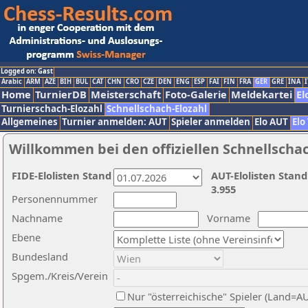
Logged on: Gast
Arabic
ARM
AZE
BIH
BUL
CAT
CHN
CRO
CZE
DEN
ENG
ESP
FAI
FIN
FRA
GER
GRE
INA
I
Home
TurnierDB
Meisterschaft
Foto-Galerie
Meldekartei
El
Turnierschach-Elozahl
Schnellschach-Elozahl
Allgemeines
Turnier anmelden: AUT
Spieler anmelden
Elo AUT
Elo
Willkommen bei den offiziellen Schnellscha
FIDE-Elolisten Stand
AUT-Elolisten Stand
3.955
Personennummer
Nachname
Vorname
Ebene
Bundesland
Spgem./Kreis/Verein
Nur "österreichische" Spieler (Land=A