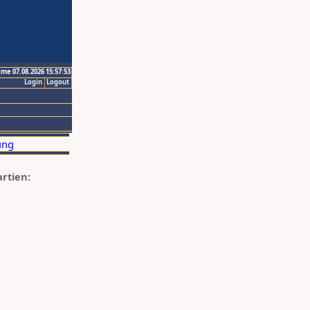
ime 07.08.2026 15:57:53
Login
Logout
artien: