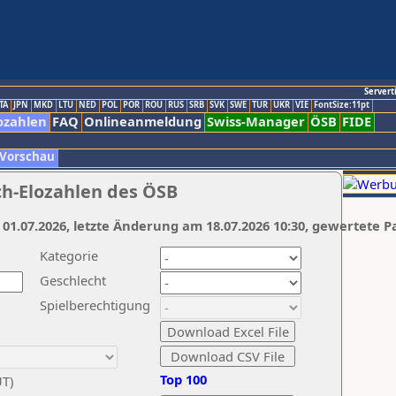
Servert
TA
JPN
MKD
LTU
NED
POL
POR
ROU
RUS
SRB
SVK
SWE
TUR
UKR
VIE
FontSize:11pt
ozahlen
FAQ
Onlineanmeldung
Swiss-Manager
ÖSB
FIDE
 Vorschau
ch-Elozahlen des ÖSB
 01.07.2026, letzte Änderung am 18.07.2026 10:30, gewertete P
Kategorie
Geschlecht
Spielberechtigung
Top 100
UT)