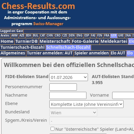
Logged on: Gast
Arabic
ARM
AZE
BIH
BUL
CAT
CHN
CRO
CZE
DEN
ENG
ESP
FAI
FIN
FRA
GER
GRE
INA
I
Home
TurnierDB
Meisterschaft
Foto-Galerie
Meldekartei
El
Turnierschach-Elozahl
Schnellschach-Elozahl
Allgemeines
Turnier anmelden: AUT
Spieler anmelden
Elo AUT
Elo
Willkommen bei den offiziellen Schnellscha
FIDE-Elolisten Stand
AUT-Elolisten Stand
3.955
Personennummer
Nachname
Vorname
Ebene
Bundesland
Spgem./Kreis/Verein
Nur "österreichische" Spieler (Land=A