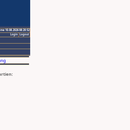
ime 10.08.2026 08:20:52
Login
Logout
artien: