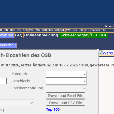
Servert
TA
JPN
MKD
LTU
NED
POL
POR
ROU
RUS
SRB
SVK
SWE
TUR
UKR
VIE
FontSize:11pt
ozahlen
FAQ
Onlineanmeldung
Swiss-Manager
ÖSB
FIDE
 Vorschau
ch-Elozahlen des ÖSB
 01.07.2026, letzte Änderung am 18.07.2026 10:30, gewertete P
Kategorie
Geschlecht
Spielberechtigung
Top 100
UT)