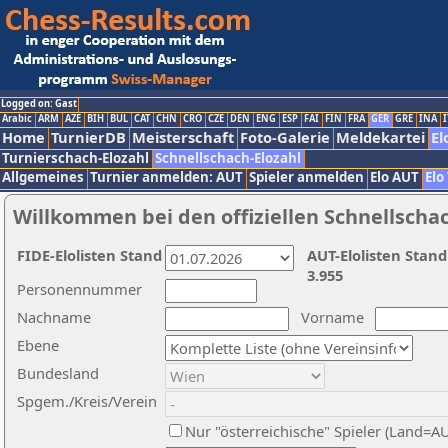
Logged on: Gast
Arabic
ARM
AZE
BIH
BUL
CAT
CHN
CRO
CZE
DEN
ENG
ESP
FAI
FIN
FRA
GER
GRE
INA
I
Home
TurnierDB
Meisterschaft
Foto-Galerie
Meldekartei
El
Turnierschach-Elozahl
Schnellschach-Elozahl
Allgemeines
Turnier anmelden: AUT
Spieler anmelden
Elo AUT
Elo
Willkommen bei den offiziellen Schnellscha
FIDE-Elolisten Stand
AUT-Elolisten Stand
3.955
Personennummer
Nachname
Vorname
Ebene
Bundesland
Spgem./Kreis/Verein
Nur "österreichische" Spieler (Land=A