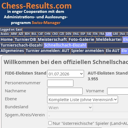
Logged on: Gast
Arabic
ARM
AZE
BIH
BUL
CAT
CHN
CRO
CZE
DEN
ENG
ESP
FAI
FIN
FRA
GER
GRE
INA
I
Home
TurnierDB
Meisterschaft
Foto-Galerie
Meldekartei
El
Turnierschach-Elozahl
Schnellschach-Elozahl
Allgemeines
Turnier anmelden: AUT
Spieler anmelden
Elo AUT
Elo
Willkommen bei den offiziellen Schnellscha
FIDE-Elolisten Stand
AUT-Elolisten Stand
3.955
Personennummer
Nachname
Vorname
Ebene
Bundesland
Spgem./Kreis/Verein
Nur "österreichische" Spieler (Land=A