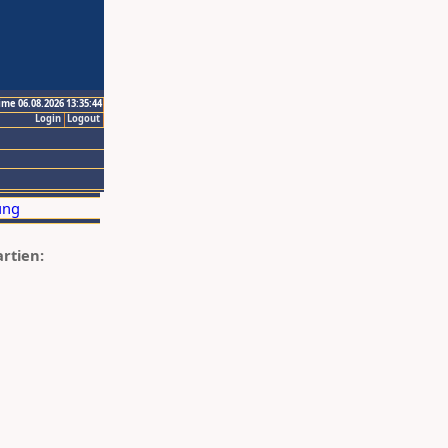
ime 06.08.2026 13:35:44
Login
Logout
artien: