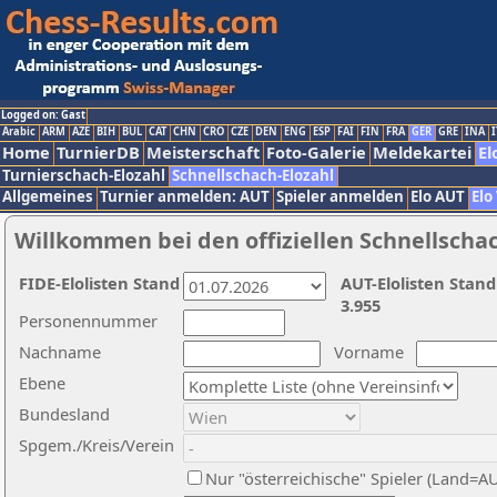
Logged on: Gast
Arabic
ARM
AZE
BIH
BUL
CAT
CHN
CRO
CZE
DEN
ENG
ESP
FAI
FIN
FRA
GER
GRE
INA
I
Home
TurnierDB
Meisterschaft
Foto-Galerie
Meldekartei
El
Turnierschach-Elozahl
Schnellschach-Elozahl
Allgemeines
Turnier anmelden: AUT
Spieler anmelden
Elo AUT
Elo
Willkommen bei den offiziellen Schnellscha
FIDE-Elolisten Stand
AUT-Elolisten Stand
3.955
Personennummer
Nachname
Vorname
Ebene
Bundesland
Spgem./Kreis/Verein
Nur "österreichische" Spieler (Land=A