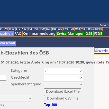
Servert
TA
JPN
MKD
LTU
NED
POL
POR
ROU
RUS
SRB
SVK
SWE
TUR
UKR
VIE
FontSize:11pt
ozahlen
FAQ
Onlineanmeldung
Swiss-Manager
ÖSB
FIDE
 Vorschau
ch-Elozahlen des ÖSB
 01.07.2026, letzte Änderung am 18.07.2026 10:30, gewertete P
Kategorie
Geschlecht
Spielberechtigung
Top 100
UT)