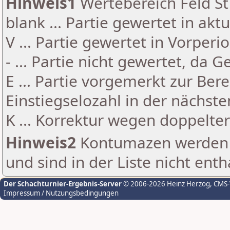
Hinweis1
Wertebereich Feld St 
blank ... Partie gewertet in akt
V ... Partie gewertet in Vorperi
- ... Partie nicht gewertet, da 
E ... Partie vorgemerkt zur Be
Einstiegselozahl in der nächst
K ... Korrektur wegen doppelt
Hinweis2
Kontumazen werden g
und sind in der Liste nicht enth
Der Schachturnier-Ergebnis-Server
© 2006-2026 Heinz Herzog
, CMS
Impressum / Nutzungsbedingungen