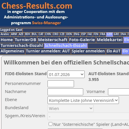
Logged on: Gast
Arabic
ARM
AZE
BIH
BUL
CAT
CHN
CRO
CZE
DEN
ENG
ESP
FAI
FIN
FRA
GER
GRE
INA
I
Home
TurnierDB
Meisterschaft
Foto-Galerie
Meldekartei
El
Turnierschach-Elozahl
Schnellschach-Elozahl
Allgemeines
Turnier anmelden: AUT
Spieler anmelden
Elo AUT
Elo
Willkommen bei den offiziellen Schnellscha
FIDE-Elolisten Stand
AUT-Elolisten Stand
3.955
Personennummer
Nachname
Vorname
Ebene
Bundesland
Spgem./Kreis/Verein
Nur "österreichische" Spieler (Land=A