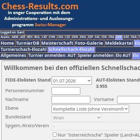
Logged on: Gast
Arabic
ARM
AZE
BIH
BUL
CAT
CHN
CRO
CZE
DEN
ENG
ESP
FAI
FIN
FRA
GER
GRE
INA
I
Home
TurnierDB
Meisterschaft
Foto-Galerie
Meldekartei
El
Turnierschach-Elozahl
Schnellschach-Elozahl
Allgemeines
Turnier anmelden: AUT
Spieler anmelden
Elo AUT
Elo
Willkommen bei den offiziellen Schnellscha
FIDE-Elolisten Stand
AUT-Elolisten Stand
3.955
Personennummer
Nachname
Vorname
Ebene
Bundesland
Spgem./Kreis/Verein
Nur "österreichische" Spieler (Land=A