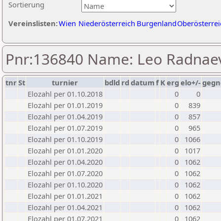
Sortierung
Vereinslisten:
Wien
Niederösterreich
Burgenland
Oberösterrei
Pnr:136840 Name: Leo Radnae
tnr
St
turnier
bdld
rd
datum
f
K
erg
elo+/-
gegn
Elozahl per 01.10.2018
0
0
Elozahl per 01.01.2019
0
839
Elozahl per 01.04.2019
0
857
Elozahl per 01.07.2019
0
965
Elozahl per 01.10.2019
0
1066
Elozahl per 01.01.2020
0
1017
Elozahl per 01.04.2020
0
1062
Elozahl per 01.07.2020
0
1062
Elozahl per 01.10.2020
0
1062
Elozahl per 01.01.2021
0
1062
Elozahl per 01.04.2021
0
1062
Elozahl per 01.07.2021
0
1062