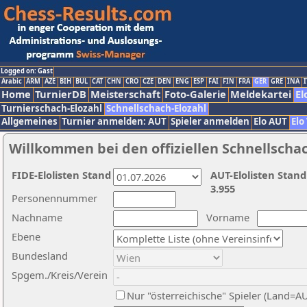
Logged on: Gast
Arabic
ARM
AZE
BIH
BUL
CAT
CHN
CRO
CZE
DEN
ENG
ESP
FAI
FIN
FRA
GER
GRE
INA
I
Home
TurnierDB
Meisterschaft
Foto-Galerie
Meldekartei
El
Turnierschach-Elozahl
Schnellschach-Elozahl
Allgemeines
Turnier anmelden: AUT
Spieler anmelden
Elo AUT
Elo
Willkommen bei den offiziellen Schnellscha
FIDE-Elolisten Stand
AUT-Elolisten Stand
3.955
Personennummer
Nachname
Vorname
Ebene
Bundesland
Spgem./Kreis/Verein
Nur "österreichische" Spieler (Land=A