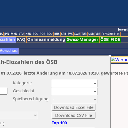
Servert
TA
JPN
MKD
LTU
NED
POL
POR
ROU
RUS
SRB
SVK
SWE
TUR
UKR
VIE
FontSize:11pt
ozahlen
FAQ
Onlineanmeldung
Swiss-Manager
ÖSB
FIDE
 Vorschau
ch-Elozahlen des ÖSB
 01.07.2026, letzte Änderung am 18.07.2026 10:30, gewertete P
Kategorie
Geschlecht
Spielberechtigung
Top 100
UT)