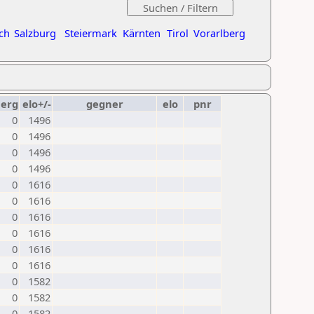
ch
Salzburg
Steiermark
Kärnten
Tirol
Vorarlberg
erg
elo+/-
gegner
elo
pnr
0
1496
0
1496
0
1496
0
1496
0
1616
0
1616
0
1616
0
1616
0
1616
0
1616
0
1582
0
1582
0
1582