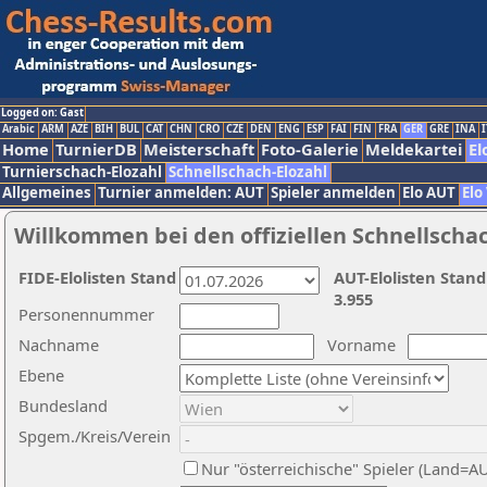
Logged on: Gast
Arabic
ARM
AZE
BIH
BUL
CAT
CHN
CRO
CZE
DEN
ENG
ESP
FAI
FIN
FRA
GER
GRE
INA
I
Home
TurnierDB
Meisterschaft
Foto-Galerie
Meldekartei
El
Turnierschach-Elozahl
Schnellschach-Elozahl
Allgemeines
Turnier anmelden: AUT
Spieler anmelden
Elo AUT
Elo
Willkommen bei den offiziellen Schnellscha
FIDE-Elolisten Stand
AUT-Elolisten Stand
3.955
Personennummer
Nachname
Vorname
Ebene
Bundesland
Spgem./Kreis/Verein
Nur "österreichische" Spieler (Land=A