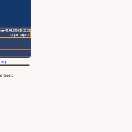
ime 06.08.2026 20:25:26
Login
Logout
artien: