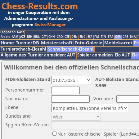
Logged on: Gast
Arabic
ARM
AZE
BIH
BUL
CAT
CHN
CRO
CZE
DEN
ENG
ESP
FAI
FIN
FRA
GER
GRE
INA
I
Home
TurnierDB
Meisterschaft
Foto-Galerie
Meldekartei
El
Turnierschach-Elozahl
Schnellschach-Elozahl
Allgemeines
Turnier anmelden: AUT
Spieler anmelden
Elo AUT
Elo
Willkommen bei den offiziellen Schnellscha
FIDE-Elolisten Stand
AUT-Elolisten Stand
3.955
Personennummer
Nachname
Vorname
Ebene
Bundesland
Spgem./Kreis/Verein
Nur "österreichische" Spieler (Land=A