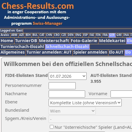
Logged on: Gast
Arabic
ARM
AZE
BIH
BUL
CAT
CHN
CRO
CZE
DEN
ENG
ESP
FAI
FIN
FRA
GER
GRE
INA
I
Home
TurnierDB
Meisterschaft
Foto-Galerie
Meldekartei
El
Turnierschach-Elozahl
Schnellschach-Elozahl
Allgemeines
Turnier anmelden: AUT
Spieler anmelden
Elo AUT
Elo
Willkommen bei den offiziellen Schnellscha
FIDE-Elolisten Stand
AUT-Elolisten Stand
3.955
Personennummer
Nachname
Vorname
Ebene
Bundesland
Spgem./Kreis/Verein
Nur "österreichische" Spieler (Land=A