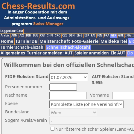
Logged on: Gast
Arabic
ARM
AZE
BIH
BUL
CAT
CHN
CRO
CZE
DEN
ENG
ESP
FAI
FIN
FRA
GER
GRE
INA
I
Home
TurnierDB
Meisterschaft
Foto-Galerie
Meldekartei
El
Turnierschach-Elozahl
Schnellschach-Elozahl
Allgemeines
Turnier anmelden: AUT
Spieler anmelden
Elo AUT
Elo
Willkommen bei den offiziellen Schnellscha
FIDE-Elolisten Stand
AUT-Elolisten Stand
3.955
Personennummer
Nachname
Vorname
Ebene
Bundesland
Spgem./Kreis/Verein
Nur "österreichische" Spieler (Land=A