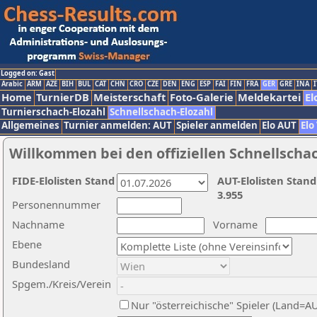
Logged on: Gast
Arabic
ARM
AZE
BIH
BUL
CAT
CHN
CRO
CZE
DEN
ENG
ESP
FAI
FIN
FRA
GER
GRE
INA
I
Home
TurnierDB
Meisterschaft
Foto-Galerie
Meldekartei
El
Turnierschach-Elozahl
Schnellschach-Elozahl
Allgemeines
Turnier anmelden: AUT
Spieler anmelden
Elo AUT
Elo
Willkommen bei den offiziellen Schnellscha
FIDE-Elolisten Stand
AUT-Elolisten Stand
3.955
Personennummer
Nachname
Vorname
Ebene
Bundesland
Spgem./Kreis/Verein
Nur "österreichische" Spieler (Land=A