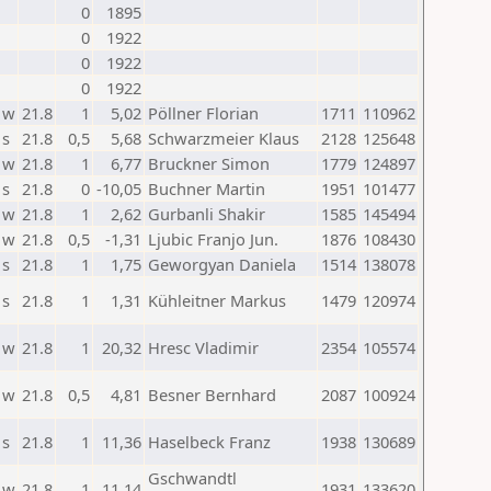
0
1895
0
1922
0
1922
0
1922
w
21.8
1
5,02
Pöllner Florian
1711
110962
s
21.8
0,5
5,68
Schwarzmeier Klaus
2128
125648
w
21.8
1
6,77
Bruckner Simon
1779
124897
s
21.8
0
-10,05
Buchner Martin
1951
101477
w
21.8
1
2,62
Gurbanli Shakir
1585
145494
w
21.8
0,5
-1,31
Ljubic Franjo Jun.
1876
108430
s
21.8
1
1,75
Geworgyan Daniela
1514
138078
s
21.8
1
1,31
Kühleitner Markus
1479
120974
w
21.8
1
20,32
Hresc Vladimir
2354
105574
w
21.8
0,5
4,81
Besner Bernhard
2087
100924
s
21.8
1
11,36
Haselbeck Franz
1938
130689
Gschwandtl
w
21.8
1
11,14
1931
133620