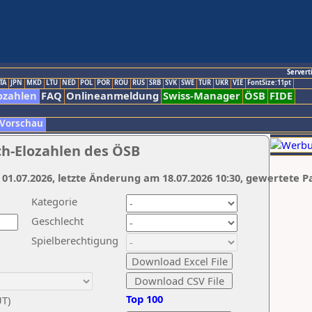
Servert
TA
JPN
MKD
LTU
NED
POL
POR
ROU
RUS
SRB
SVK
SWE
TUR
UKR
VIE
FontSize:11pt
ozahlen
FAQ
Onlineanmeldung
Swiss-Manager
ÖSB
FIDE
 Vorschau
ch-Elozahlen des ÖSB
 01.07.2026, letzte Änderung am 18.07.2026 10:30, gewertete P
Kategorie
Geschlecht
Spielberechtigung
Top 100
UT)