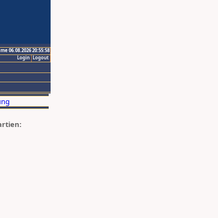
ime 06.08.2026 20:55:58
Login
Logout
artien: