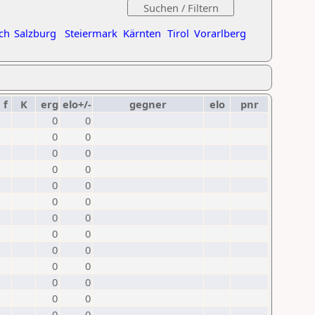
ch
Salzburg
Steiermark
Kärnten
Tirol
Vorarlberg
f
K
erg
elo+/-
gegner
elo
pnr
0
0
0
0
0
0
0
0
0
0
0
0
0
0
0
0
0
0
0
0
0
0
0
0
0
0