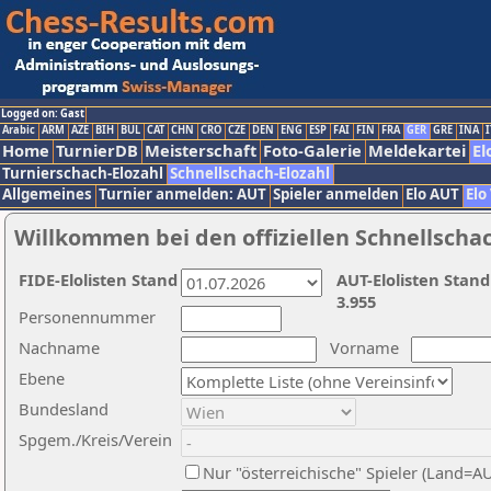
Logged on: Gast
Arabic
ARM
AZE
BIH
BUL
CAT
CHN
CRO
CZE
DEN
ENG
ESP
FAI
FIN
FRA
GER
GRE
INA
I
Home
TurnierDB
Meisterschaft
Foto-Galerie
Meldekartei
El
Turnierschach-Elozahl
Schnellschach-Elozahl
Allgemeines
Turnier anmelden: AUT
Spieler anmelden
Elo AUT
Elo
Willkommen bei den offiziellen Schnellscha
FIDE-Elolisten Stand
AUT-Elolisten Stand
3.955
Personennummer
Nachname
Vorname
Ebene
Bundesland
Spgem./Kreis/Verein
Nur "österreichische" Spieler (Land=A