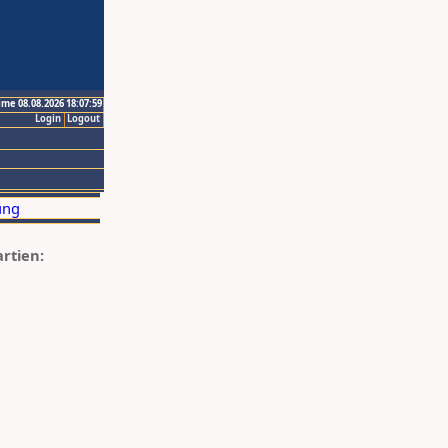
ime 08.08.2026 18:07:59
Login
Logout
artien: