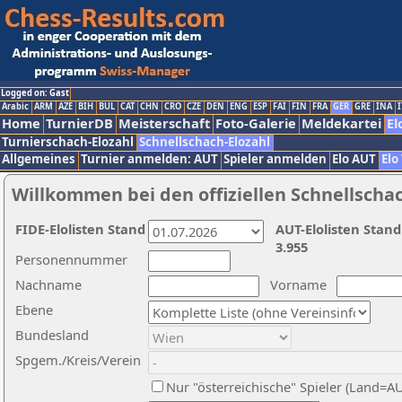
Logged on: Gast
Arabic
ARM
AZE
BIH
BUL
CAT
CHN
CRO
CZE
DEN
ENG
ESP
FAI
FIN
FRA
GER
GRE
INA
I
Home
TurnierDB
Meisterschaft
Foto-Galerie
Meldekartei
El
Turnierschach-Elozahl
Schnellschach-Elozahl
Allgemeines
Turnier anmelden: AUT
Spieler anmelden
Elo AUT
Elo
Willkommen bei den offiziellen Schnellscha
FIDE-Elolisten Stand
AUT-Elolisten Stand
3.955
Personennummer
Nachname
Vorname
Ebene
Bundesland
Spgem./Kreis/Verein
Nur "österreichische" Spieler (Land=A