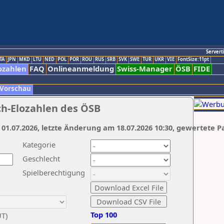
Servert
TA
JPN
MKD
LTU
NED
POL
POR
ROU
RUS
SRB
SVK
SWE
TUR
UKR
VIE
FontSize:11pt
ozahlen
FAQ
Onlineanmeldung
Swiss-Manager
ÖSB
FIDE
 Vorschau
ch-Elozahlen des ÖSB
 01.07.2026, letzte Änderung am 18.07.2026 10:30, gewertete P
Kategorie
Geschlecht
Spielberechtigung
Top 100
UT)