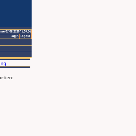
ime 07.08.2026 15:57:56
Login
Logout
artien: