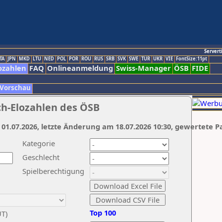
Servert
TA
JPN
MKD
LTU
NED
POL
POR
ROU
RUS
SRB
SVK
SWE
TUR
UKR
VIE
FontSize:11pt
ozahlen
FAQ
Onlineanmeldung
Swiss-Manager
ÖSB
FIDE
 Vorschau
ch-Elozahlen des ÖSB
 01.07.2026, letzte Änderung am 18.07.2026 10:30, gewertete P
Kategorie
Geschlecht
Spielberechtigung
Top 100
UT)