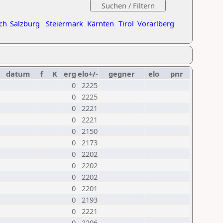
ch
Salzburg
Steiermark
Kärnten
Tirol
Vorarlberg
datum
f
K
erg
elo+/-
gegner
elo
pnr
0
2225
0
2225
0
2221
0
2221
0
2150
0
2173
0
2202
0
2202
0
2202
0
2201
0
2193
0
2221
0
2206