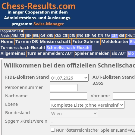
Logged on: Gast
Arabic
ARM
AZE
BIH
BUL
CAT
CHN
CRO
CZE
DEN
ENG
ESP
FAI
FIN
FRA
GER
GRE
INA
I
Home
TurnierDB
Meisterschaft
Foto-Galerie
Meldekartei
El
Turnierschach-Elozahl
Schnellschach-Elozahl
Allgemeines
Turnier anmelden: AUT
Spieler anmelden
Elo AUT
Elo
Willkommen bei den offiziellen Schnellscha
FIDE-Elolisten Stand
AUT-Elolisten Stand
3.955
Personennummer
Nachname
Vorname
Ebene
Bundesland
Spgem./Kreis/Verein
Nur "österreichische" Spieler (Land=A