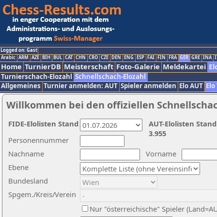
Logged on: Gast
Arabic
ARM
AZE
BIH
BUL
CAT
CHN
CRO
CZE
DEN
ENG
ESP
FAI
FIN
FRA
GER
GRE
INA
I
Home
TurnierDB
Meisterschaft
Foto-Galerie
Meldekartei
El
Turnierschach-Elozahl
Schnellschach-Elozahl
Allgemeines
Turnier anmelden: AUT
Spieler anmelden
Elo AUT
Elo
Willkommen bei den offiziellen Schnellscha
FIDE-Elolisten Stand
AUT-Elolisten Stand
3.955
Personennummer
Nachname
Vorname
Ebene
Bundesland
Spgem./Kreis/Verein
Nur "österreichische" Spieler (Land=A