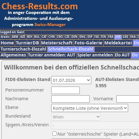
Logged on: Gast
Arabic
ARM
AZE
BIH
BUL
CAT
CHN
CRO
CZE
DEN
ENG
ESP
FAI
FIN
FRA
GER
GRE
INA
I
Home
TurnierDB
Meisterschaft
Foto-Galerie
Meldekartei
El
Turnierschach-Elozahl
Schnellschach-Elozahl
Allgemeines
Turnier anmelden: AUT
Spieler anmelden
Elo AUT
Elo
Willkommen bei den offiziellen Schnellscha
FIDE-Elolisten Stand
AUT-Elolisten Stand
3.955
Personennummer
Nachname
Vorname
Ebene
Bundesland
Spgem./Kreis/Verein
Nur "österreichische" Spieler (Land=A