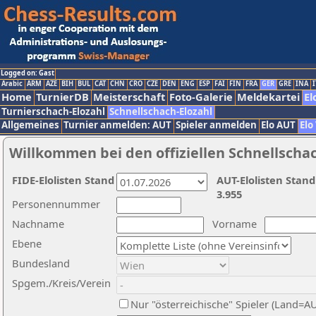
Logged on: Gast
Arabic
ARM
AZE
BIH
BUL
CAT
CHN
CRO
CZE
DEN
ENG
ESP
FAI
FIN
FRA
GER
GRE
INA
I
Home
TurnierDB
Meisterschaft
Foto-Galerie
Meldekartei
El
Turnierschach-Elozahl
Schnellschach-Elozahl
Allgemeines
Turnier anmelden: AUT
Spieler anmelden
Elo AUT
Elo
Willkommen bei den offiziellen Schnellscha
FIDE-Elolisten Stand
AUT-Elolisten Stand
3.955
Personennummer
Nachname
Vorname
Ebene
Bundesland
Spgem./Kreis/Verein
Nur "österreichische" Spieler (Land=A