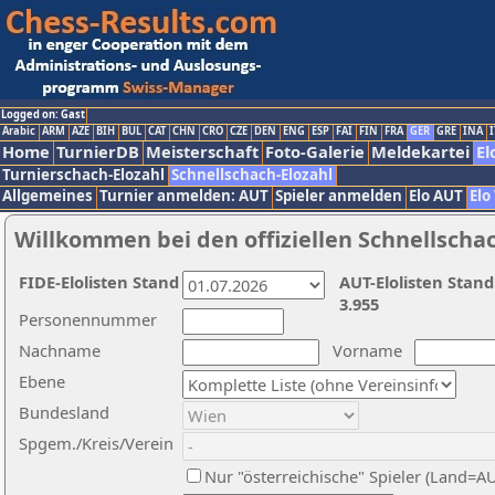
Logged on: Gast
Arabic
ARM
AZE
BIH
BUL
CAT
CHN
CRO
CZE
DEN
ENG
ESP
FAI
FIN
FRA
GER
GRE
INA
I
Home
TurnierDB
Meisterschaft
Foto-Galerie
Meldekartei
El
Turnierschach-Elozahl
Schnellschach-Elozahl
Allgemeines
Turnier anmelden: AUT
Spieler anmelden
Elo AUT
Elo
Willkommen bei den offiziellen Schnellscha
FIDE-Elolisten Stand
AUT-Elolisten Stand
3.955
Personennummer
Nachname
Vorname
Ebene
Bundesland
Spgem./Kreis/Verein
Nur "österreichische" Spieler (Land=A