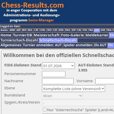
Logged on: Gast
Arabic
ARM
AZE
BIH
BUL
CAT
CHN
CRO
CZE
DEN
ENG
ESP
FAI
FIN
FRA
GER
GRE
INA
I
Home
TurnierDB
Meisterschaft
Foto-Galerie
Meldekartei
El
Turnierschach-Elozahl
Schnellschach-Elozahl
Allgemeines
Turnier anmelden: AUT
Spieler anmelden
Elo AUT
Elo
Willkommen bei den offiziellen Schnellscha
FIDE-Elolisten Stand
AUT-Elolisten Stand
3.955
Personennummer
Nachname
Vorname
Ebene
Bundesland
Spgem./Kreis/Verein
Nur "österreichische" Spieler (Land=A