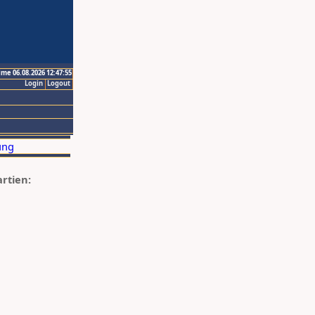
ime 06.08.2026 12:47:55
Login
Logout
artien: