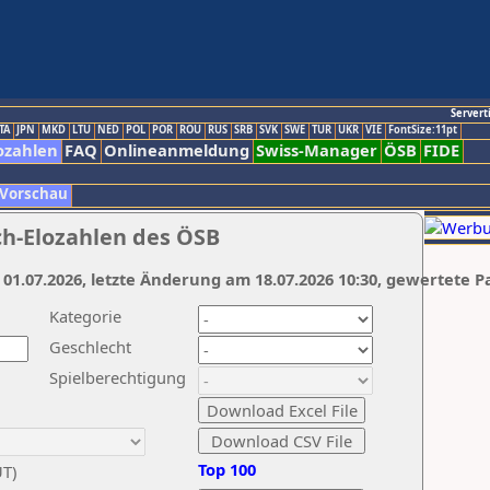
Servert
TA
JPN
MKD
LTU
NED
POL
POR
ROU
RUS
SRB
SVK
SWE
TUR
UKR
VIE
FontSize:11pt
ozahlen
FAQ
Onlineanmeldung
Swiss-Manager
ÖSB
FIDE
 Vorschau
ch-Elozahlen des ÖSB
 01.07.2026, letzte Änderung am 18.07.2026 10:30, gewertete P
Kategorie
Geschlecht
Spielberechtigung
Top 100
UT)