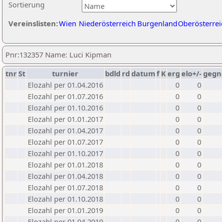
Sortierung
Vereinslisten:
Wien
Niederösterreich
Burgenland
Oberösterrei
Pnr:132357 Name: Luci Kipman
tnr
St
turnier
bdld
rd
datum
f
K
erg
elo+/-
gegn
Elozahl per 01.04.2016
0
0
Elozahl per 01.07.2016
0
0
Elozahl per 01.10.2016
0
0
Elozahl per 01.01.2017
0
0
Elozahl per 01.04.2017
0
0
Elozahl per 01.07.2017
0
0
Elozahl per 01.10.2017
0
0
Elozahl per 01.01.2018
0
0
Elozahl per 01.04.2018
0
0
Elozahl per 01.07.2018
0
0
Elozahl per 01.10.2018
0
0
Elozahl per 01.01.2019
0
0
Elozahl per 01.04.2019
0
0