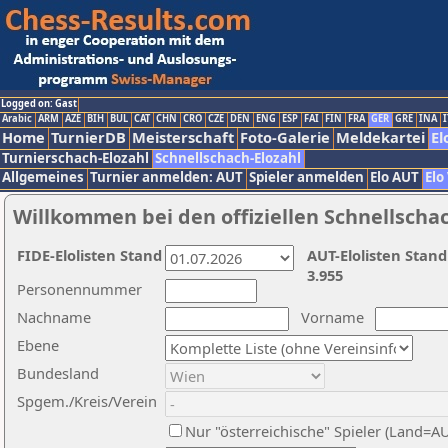
Logged on: Gast
Arabic
ARM
AZE
BIH
BUL
CAT
CHN
CRO
CZE
DEN
ENG
ESP
FAI
FIN
FRA
GER
GRE
INA
I
Home
TurnierDB
Meisterschaft
Foto-Galerie
Meldekartei
El
Turnierschach-Elozahl
Schnellschach-Elozahl
Allgemeines
Turnier anmelden: AUT
Spieler anmelden
Elo AUT
Elo
Willkommen bei den offiziellen Schnellscha
FIDE-Elolisten Stand
AUT-Elolisten Stand
3.955
Personennummer
Nachname
Vorname
Ebene
Bundesland
Spgem./Kreis/Verein
Nur "österreichische" Spieler (Land=A