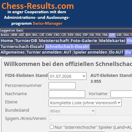
Logged on: Gast
Arabic
ARM
AZE
BIH
BUL
CAT
CHN
CRO
CZE
DEN
ENG
ESP
FAI
FIN
FRA
GER
GRE
INA
I
Home
TurnierDB
Meisterschaft
Foto-Galerie
Meldekartei
El
Turnierschach-Elozahl
Schnellschach-Elozahl
Allgemeines
Turnier anmelden: AUT
Spieler anmelden
Elo AUT
Elo
Willkommen bei den offiziellen Schnellscha
FIDE-Elolisten Stand
AUT-Elolisten Stand
3.955
Personennummer
Nachname
Vorname
Ebene
Bundesland
Spgem./Kreis/Verein
Nur "österreichische" Spieler (Land=A