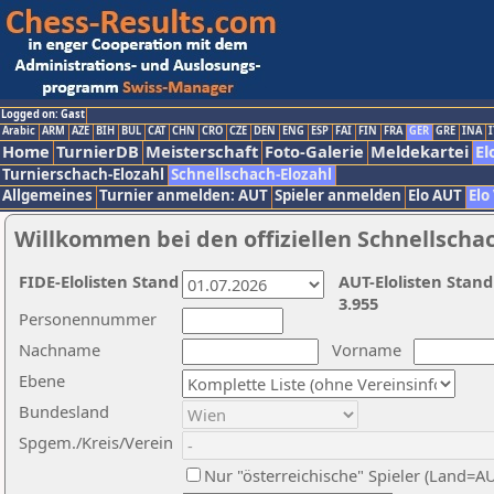
Logged on: Gast
Arabic
ARM
AZE
BIH
BUL
CAT
CHN
CRO
CZE
DEN
ENG
ESP
FAI
FIN
FRA
GER
GRE
INA
I
Home
TurnierDB
Meisterschaft
Foto-Galerie
Meldekartei
El
Turnierschach-Elozahl
Schnellschach-Elozahl
Allgemeines
Turnier anmelden: AUT
Spieler anmelden
Elo AUT
Elo
Willkommen bei den offiziellen Schnellscha
FIDE-Elolisten Stand
AUT-Elolisten Stand
3.955
Personennummer
Nachname
Vorname
Ebene
Bundesland
Spgem./Kreis/Verein
Nur "österreichische" Spieler (Land=A