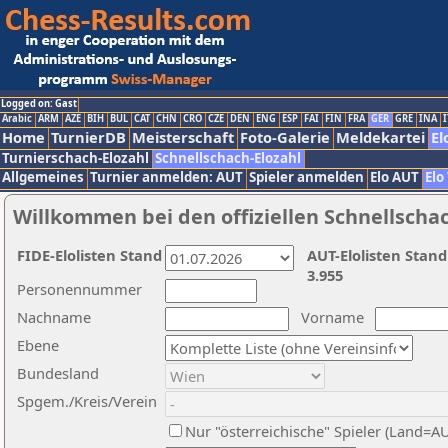
Logged on: Gast
Arabic
ARM
AZE
BIH
BUL
CAT
CHN
CRO
CZE
DEN
ENG
ESP
FAI
FIN
FRA
GER
GRE
INA
I
Home
TurnierDB
Meisterschaft
Foto-Galerie
Meldekartei
El
Turnierschach-Elozahl
Schnellschach-Elozahl
Allgemeines
Turnier anmelden: AUT
Spieler anmelden
Elo AUT
Elo
Willkommen bei den offiziellen Schnellscha
FIDE-Elolisten Stand
AUT-Elolisten Stand
3.955
Personennummer
Nachname
Vorname
Ebene
Bundesland
Spgem./Kreis/Verein
Nur "österreichische" Spieler (Land=A