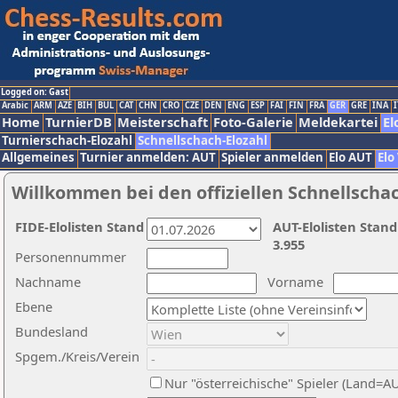
Logged on: Gast
Arabic
ARM
AZE
BIH
BUL
CAT
CHN
CRO
CZE
DEN
ENG
ESP
FAI
FIN
FRA
GER
GRE
INA
I
Home
TurnierDB
Meisterschaft
Foto-Galerie
Meldekartei
El
Turnierschach-Elozahl
Schnellschach-Elozahl
Allgemeines
Turnier anmelden: AUT
Spieler anmelden
Elo AUT
Elo
Willkommen bei den offiziellen Schnellscha
FIDE-Elolisten Stand
AUT-Elolisten Stand
3.955
Personennummer
Nachname
Vorname
Ebene
Bundesland
Spgem./Kreis/Verein
Nur "österreichische" Spieler (Land=A