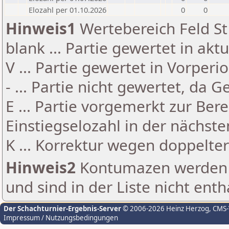
Elozahl per 01.10.2026
0
0
Hinweis1
Wertebereich Feld St 
blank ... Partie gewertet in akt
V ... Partie gewertet in Vorperi
- ... Partie nicht gewertet, da 
E ... Partie vorgemerkt zur Be
Einstiegselozahl in der nächst
K ... Korrektur wegen doppelt
Hinweis2
Kontumazen werden g
und sind in der Liste nicht enth
Der Schachturnier-Ergebnis-Server
© 2006-2026 Heinz Herzog
, CMS
Impressum / Nutzungsbedingungen