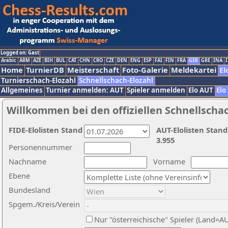
Logged on: Gast
Arabic
ARM
AZE
BIH
BUL
CAT
CHN
CRO
CZE
DEN
ENG
ESP
FAI
FIN
FRA
GER
GRE
INA
I
Home
TurnierDB
Meisterschaft
Foto-Galerie
Meldekartei
El
Turnierschach-Elozahl
Schnellschach-Elozahl
Allgemeines
Turnier anmelden: AUT
Spieler anmelden
Elo AUT
Elo
Willkommen bei den offiziellen Schnellscha
FIDE-Elolisten Stand
AUT-Elolisten Stand
3.955
Personennummer
Nachname
Vorname
Ebene
Bundesland
Spgem./Kreis/Verein
Nur "österreichische" Spieler (Land=A