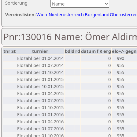
Sortierung
Vereinslisten:
Wien
Niederösterreich
Burgenland
Oberösterrei
Pnr:130016 Name: Ömer Aldir
tnr
St
turnier
bdld
rd
datum
f
K
erg
elo+/-
gegn
Elozahl per 01.04.2014
0
990
Elozahl per 01.07.2014
0
955
Elozahl per 01.10.2014
0
955
Elozahl per 01.01.2015
0
955
Elozahl per 10.01.2015
0
955
Elozahl per 01.04.2015
0
955
Elozahl per 01.07.2015
0
955
Elozahl per 01.10.2015
0
955
Elozahl per 01.01.2016
0
955
Elozahl per 01.04.2016
0
955
Elozahl per 01.07.2016
0
955
Elozahl per 01.10.2016
0
955