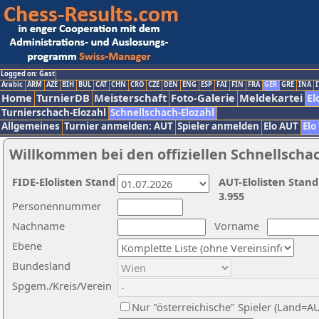
Logged on: Gast
Arabic
ARM
AZE
BIH
BUL
CAT
CHN
CRO
CZE
DEN
ENG
ESP
FAI
FIN
FRA
GER
GRE
INA
I
Home
TurnierDB
Meisterschaft
Foto-Galerie
Meldekartei
El
Turnierschach-Elozahl
Schnellschach-Elozahl
Allgemeines
Turnier anmelden: AUT
Spieler anmelden
Elo AUT
Elo
Willkommen bei den offiziellen Schnellscha
FIDE-Elolisten Stand
AUT-Elolisten Stand
3.955
Personennummer
Nachname
Vorname
Ebene
Bundesland
Spgem./Kreis/Verein
Nur "österreichische" Spieler (Land=A