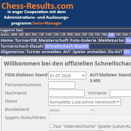
Logged on: Gast
Arabic
ARM
AZE
BIH
BUL
CAT
CHN
CRO
CZE
DEN
ENG
ESP
FAI
FIN
FRA
GER
GRE
INA
I
Home
TurnierDB
Meisterschaft
Foto-Galerie
Meldekartei
El
Turnierschach-Elozahl
Schnellschach-Elozahl
Allgemeines
Turnier anmelden: AUT
Spieler anmelden
Elo AUT
Elo
Willkommen bei den offiziellen Schnellscha
FIDE-Elolisten Stand
AUT-Elolisten Stand
3.955
Personennummer
Nachname
Vorname
Ebene
Bundesland
Spgem./Kreis/Verein
Nur "österreichische" Spieler (Land=A