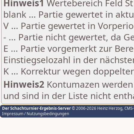
Hinweis1
Wertebereich Feld St 
blank ... Partie gewertet in akt
V ... Partie gewertet in Vorperi
- ... Partie nicht gewertet, da 
E ... Partie vorgemerkt zur Be
Einstiegselozahl in der nächst
K ... Korrektur wegen doppelt
Hinweis2
Kontumazen werden g
und sind in der Liste nicht enth
Der Schachturnier-Ergebnis-Server
© 2006-2026 Heinz Herzog
, CMS
Impressum / Nutzungsbedingungen