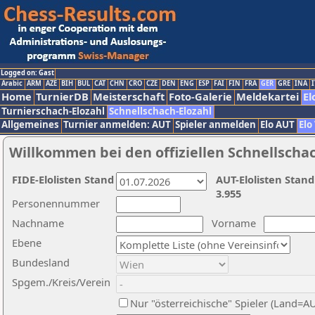
Logged on: Gast
Arabic
ARM
AZE
BIH
BUL
CAT
CHN
CRO
CZE
DEN
ENG
ESP
FAI
FIN
FRA
GER
GRE
INA
I
Home
TurnierDB
Meisterschaft
Foto-Galerie
Meldekartei
El
Turnierschach-Elozahl
Schnellschach-Elozahl
Allgemeines
Turnier anmelden: AUT
Spieler anmelden
Elo AUT
Elo
Willkommen bei den offiziellen Schnellscha
FIDE-Elolisten Stand
AUT-Elolisten Stand
3.955
Personennummer
Nachname
Vorname
Ebene
Bundesland
Spgem./Kreis/Verein
Nur "österreichische" Spieler (Land=A