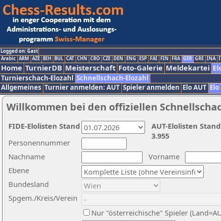
Logged on: Gast
Arabic
ARM
AZE
BIH
BUL
CAT
CHN
CRO
CZE
DEN
ENG
ESP
FAI
FIN
FRA
GER
GRE
INA
I
Home
TurnierDB
Meisterschaft
Foto-Galerie
Meldekartei
El
Turnierschach-Elozahl
Schnellschach-Elozahl
Allgemeines
Turnier anmelden: AUT
Spieler anmelden
Elo AUT
Elo
Willkommen bei den offiziellen Schnellscha
FIDE-Elolisten Stand
AUT-Elolisten Stand
3.955
Personennummer
Nachname
Vorname
Ebene
Bundesland
Spgem./Kreis/Verein
Nur "österreichische" Spieler (Land=A