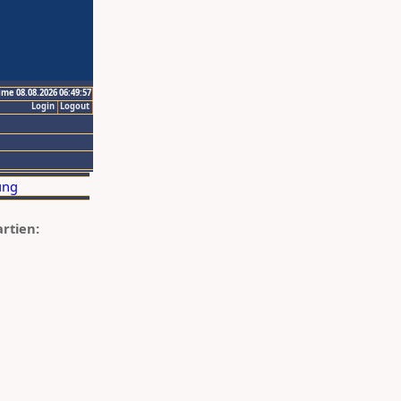
ime 08.08.2026 06:49:57
Login
Logout
artien: