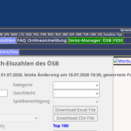
Servert
TA
JPN
MKD
LTU
NED
POL
POR
ROU
RUS
SRB
SVK
SWE
TUR
UKR
VIE
FontSize:11pt
ozahlen
FAQ
Onlineanmeldung
Swiss-Manager
ÖSB
FIDE
 Vorschau
ch-Elozahlen des ÖSB
 01.07.2026, letzte Änderung am 18.07.2026 10:30, gewertete P
Kategorie
Geschlecht
Spielberechtigung
Top 100
UT)