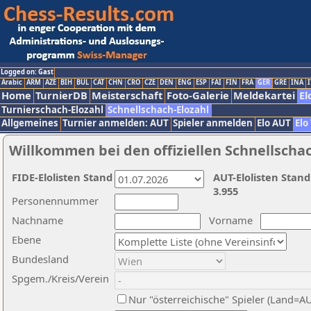
Logged on: Gast
Arabic
ARM
AZE
BIH
BUL
CAT
CHN
CRO
CZE
DEN
ENG
ESP
FAI
FIN
FRA
GER
GRE
INA
I
Home
TurnierDB
Meisterschaft
Foto-Galerie
Meldekartei
El
Turnierschach-Elozahl
Schnellschach-Elozahl
Allgemeines
Turnier anmelden: AUT
Spieler anmelden
Elo AUT
Elo
Willkommen bei den offiziellen Schnellscha
FIDE-Elolisten Stand
AUT-Elolisten Stand
3.955
Personennummer
Nachname
Vorname
Ebene
Bundesland
Spgem./Kreis/Verein
Nur "österreichische" Spieler (Land=A