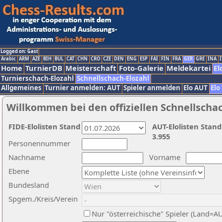
Logged on: Gast
Arabic
ARM
AZE
BIH
BUL
CAT
CHN
CRO
CZE
DEN
ENG
ESP
FAI
FIN
FRA
GER
GRE
INA
I
Home
TurnierDB
Meisterschaft
Foto-Galerie
Meldekartei
El
Turnierschach-Elozahl
Schnellschach-Elozahl
Allgemeines
Turnier anmelden: AUT
Spieler anmelden
Elo AUT
Elo
Willkommen bei den offiziellen Schnellscha
FIDE-Elolisten Stand
AUT-Elolisten Stand
3.955
Personennummer
Nachname
Vorname
Ebene
Bundesland
Spgem./Kreis/Verein
Nur "österreichische" Spieler (Land=A