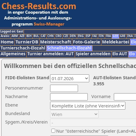
Logged on: Gast
Arabic
ARM
AZE
BIH
BUL
CAT
CHN
CRO
CZE
DEN
ENG
ESP
FAI
FIN
FRA
GER
GRE
INA
I
Home
TurnierDB
Meisterschaft
Foto-Galerie
Meldekartei
El
Turnierschach-Elozahl
Schnellschach-Elozahl
Allgemeines
Turnier anmelden: AUT
Spieler anmelden
Elo AUT
Elo
Willkommen bei den offiziellen Schnellscha
FIDE-Elolisten Stand
AUT-Elolisten Stand
3.955
Personennummer
Nachname
Vorname
Ebene
Bundesland
Spgem./Kreis/Verein
Nur "österreichische" Spieler (Land=A