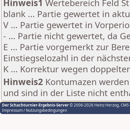
Hinweis1
Wertebereich Feld St 
blank ... Partie gewertet in akt
V ... Partie gewertet in Vorperi
- ... Partie nicht gewertet, da 
E ... Partie vorgemerkt zur Be
Einstiegselozahl in der nächst
K ... Korrektur wegen doppelt
Hinweis2
Kontumazen werden g
und sind in der Liste nicht enth
Der Schachturnier-Ergebnis-Server
© 2006-2026 Heinz Herzog
, CMS
Impressum / Nutzungsbedingungen